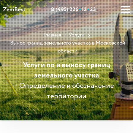
ZemBest
8 (495) 226
12
23
Главная
Услуги
Вынос границ земельного участка в Московской
области
Услуги по и выносу границ
земельного участка
Определение и обозначение
территории