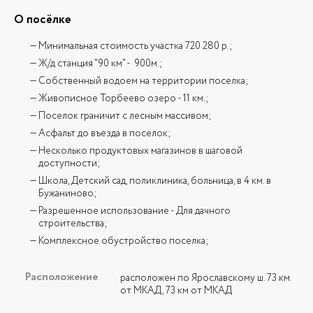
О посёлке
Минимальная стоимость участка 720 280 р.;
Ж/д станция "90 км" - 900м.;
Собственный водоем на территории поселка;
Живописное Торбеево озеро - 11 км.;
Поселок граничит с лесным массивом;
Асфальт до въезда в поселок;
Несколько продуктовых магазинов в шаговой
доступности;
Школа, Детский сад, поликлиника, больница, в 4 км. в
Бужаниново;
Разрешенное использование - Для дачного
строительства;
Комплексное обустройство поселка;
Расположение
расположен по Ярославскому ш. 73 км.
от МКАД, 73 км от МКАД