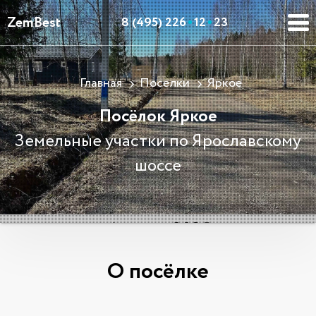
ZemBest
8 (495) 226
12
23
Главная
Поселки
Яркое
Посёлок Яркое
Земельные участки по Ярославскому
шоссе
О посёлке