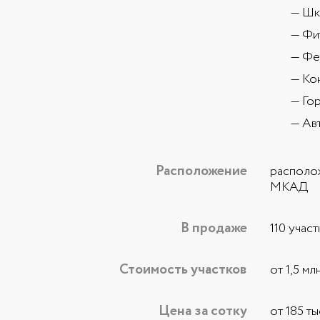
Шко
Фит
Фе
Кон
Го
Авт
Расположение
располож
МКАД
В продаже
110 учас
Стоимость участков
от 1,5 млн
Цена за сотку
от 185 ты