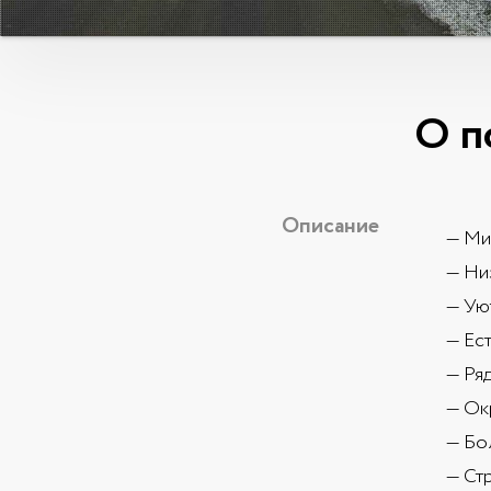
О п
Описание
Мин
Ни
Уют
Ест
Ря
Ок
Бо
Стр