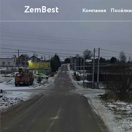
ZemBest
Компания
Посёлки