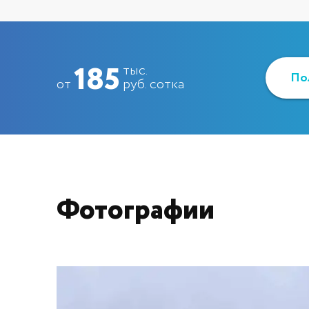
185
тыс.
от
руб. сотка
Фотографии