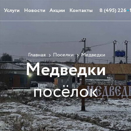
Услуги
Новости
Акции
Контакты
8 (495) 226
Главная
Поселки
Медведки
Медведки
посёлок