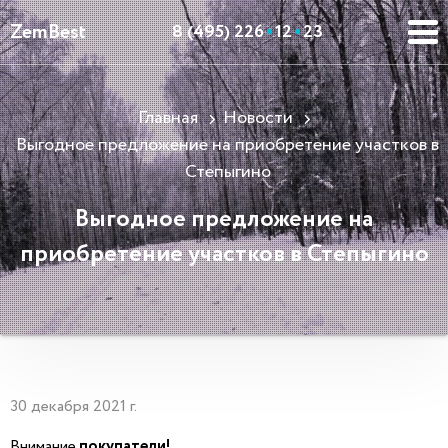
ZemBest
8 (495) 226
12
23
Главная
Новости
Выгодное предложение на приобретение участков в
Степыгино
Выгодное предложение на
приобретение участков в Степыгино
30 декабря 2021 г.
Внимание
покупатели!