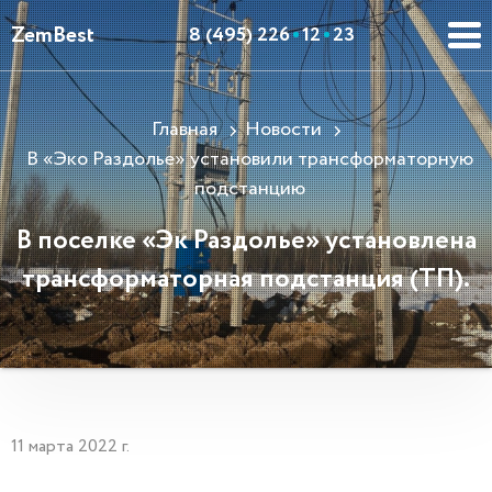
ZemBest
8 (495) 226
12
23
Главная
Новости
В «Эко Раздолье» установили трансформаторную
подстанцию
В поселке «Эк Раздолье» установлена
трансформаторная подстанция (ТП).
11 марта 2022 г.